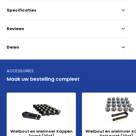
Specificaties
Reviews
Delen
ACCESSOIRES
Maak uw bestelling compleet
Wielbout en wielmoer kappen
Wielbout en wielmoer 
Zwart (20st)
Antraciet (20st)