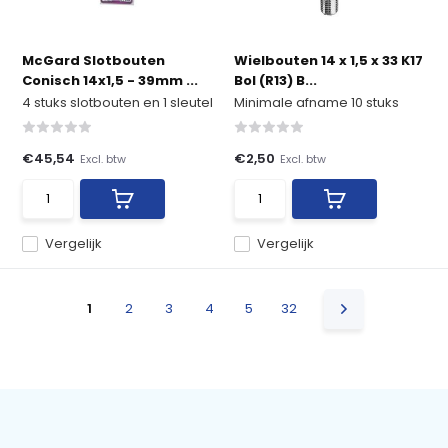
McGard Slotbouten
Wielbouten 14 x 1,5 x 33 K17
Conisch 14x1,5 - 39mm ...
Bol (R13) B...
4 stuks slotbouten en 1 sleutel
Minimale afname 10 stuks
€45,54
€2,50
Excl. btw
Excl. btw
Vergelijk
Vergelijk
1
2
3
4
5
32