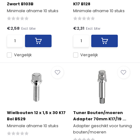
Zwart B103B
K17 B128
Minimale afname 10 stuks
Minimale afname 10 stuks
€2,58
€2,31
Excl. btw
Excl. btw
Vergelijk
Vergelijk
Wielbouten 12 x 1,5 x 30 K17
Tuner Bouten/moeren
Bol B529
Adapter 70mm K17/19 ...
Minimale afname 10 stuks
Adapter geschikt voor tuning
bouten/moeren