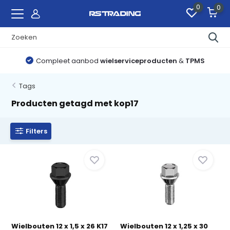
0
0
Compleet aanbod
wielserviceproducten
&
TPMS
Tags
Producten getagd met kop17
Filters
Wielbouten 12 x 1,5 x 26 K17
Wielbouten 12 x 1,25 x 30