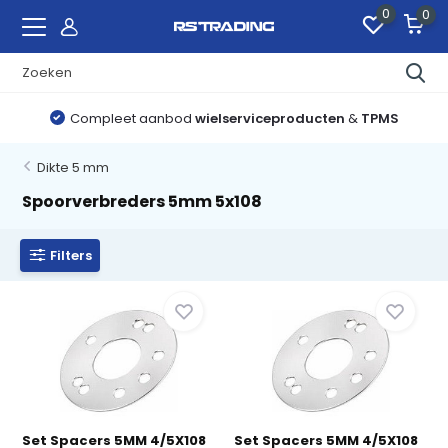
0
0
Compleet aanbod
wielserviceproducten
&
TPMS
Dikte 5 mm
Spoorverbreders 5mm 5x108
Filters
Set Spacers 5MM 4/5X108
Set Spacers 5MM 4/5X108