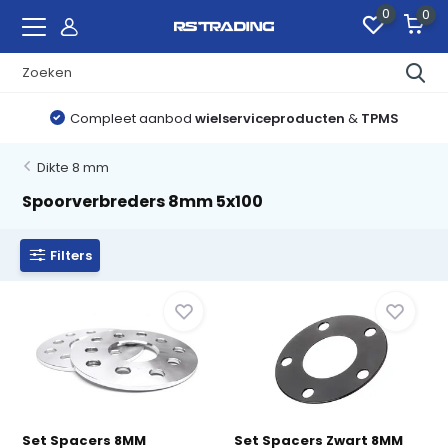
0
0
Compleet aanbod
wielserviceproducten
&
TPMS
Dikte 8 mm
Spoorverbreders 8mm 5x100
Filters
Set Spacers 8MM
Set Spacers Zwart 8MM