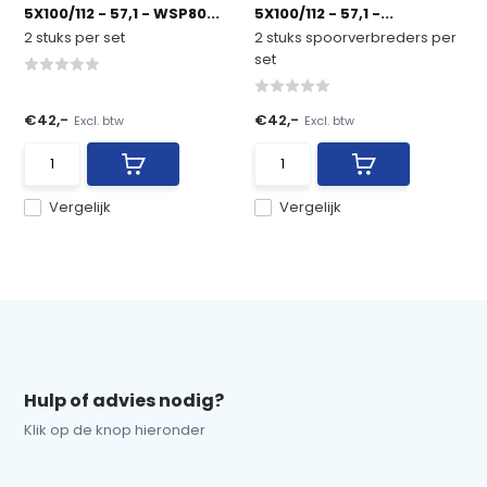
5X100/112 - 57,1 - WSP80...
5X100/112 - 57,1 -...
2 stuks per set
2 stuks spoorverbreders per
set
€42,-
€42,-
Excl. btw
Excl. btw
Vergelijk
Vergelijk
Hulp of advies nodig?
Klik op de knop hieronder