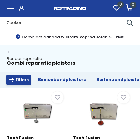
0
0
Compleet aanbod
wielserviceproducten
&
TPMS
Bandenreparatie
Combi reparatie pleisters
Binnenbandpleisters
Buitenbandpleiste
Filters
Tech Fusion
Tech Fusion