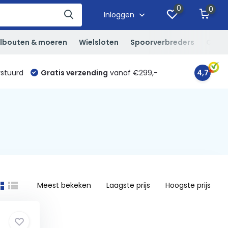
0
0
Inloggen
lbouten & moeren
Wielsloten
Spoorverbreders
Overi
rstuurd
Gratis verzending
vanaf €299,-
4,7
Meest bekeken
Laagste prijs
Hoogste prijs