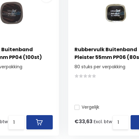
 Buitenband
Rubbervulk Buitenband
5mm PP04 (100st)
Pleister 55mm PP06 (80s
 verpakking
80 stuks per verpakking
Vergelijk
€33,63
 btw
Excl. btw