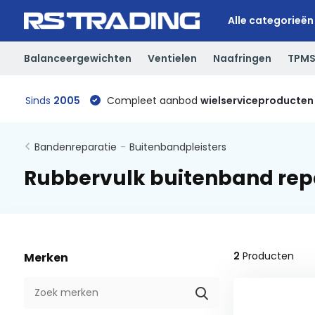
Alle categorieën
Balanceergewichten
Ventielen
Naafringen
TPM
Sinds
2005
Compleet aanbod
wielserviceproducten
Bandenreparatie
-
Buitenbandpleisters
Rubbervulk buitenband repa
2
Producten
Merken