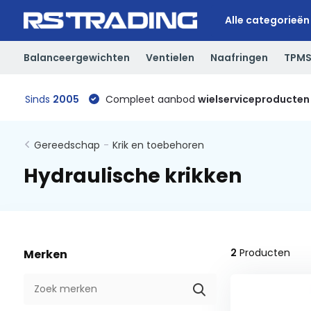
Alle categorieën
Balanceergewichten
Ventielen
Naafringen
TPM
Sinds
2005
Compleet aanbod
wielserviceproducten
Gereedschap
-
Krik en toebehoren
Hydraulische krikken
2
Producten
Merken