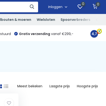
0
0
Inloggen
lbouten & moeren
Wielsloten
Spoorverbreders
Overi
rstuurd
Gratis verzending
vanaf €299,-
4,7
Meest bekeken
Laagste prijs
Hoogste prijs