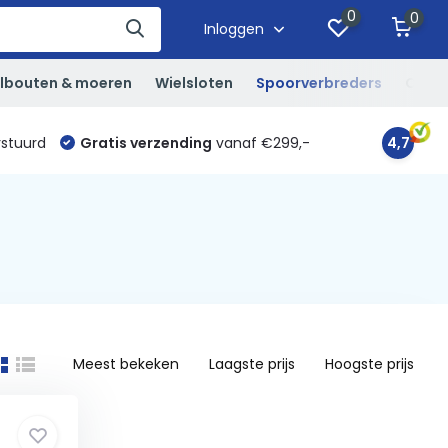
0
0
Inloggen
lbouten & moeren
Wielsloten
Spoorverbreders
Overi
rstuurd
Gratis verzending
vanaf €299,-
4,7
Meest bekeken
Laagste prijs
Hoogste prijs