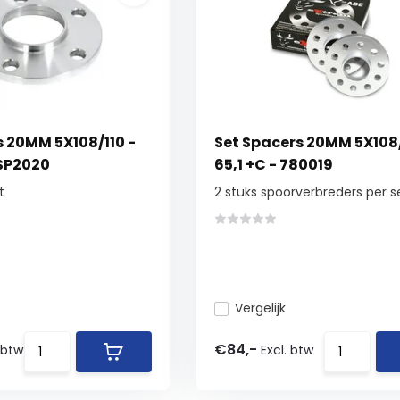
s 20MM 5X108/110 -
Set Spacers 20MM 5X108/
WSP2020
65,1 +C - 780019
t
2 stuks spoorverbreders per s
Vergelijk
€84,-
 btw
Excl. btw