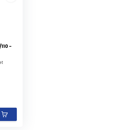
110 -
et