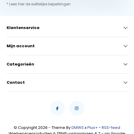
* Lees hier de wettelijke beperkingen
Klantenservice
Mijn account
Categorieën
Contact
© Copyright 2026 - Theme By
DMWS
x
Plus+
-
RSS-feed
Wielserviceproducten & TPMS-oplossingen
4,7
- op Google