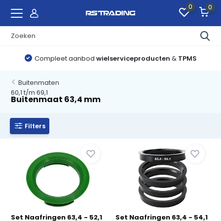
0
0
Compleet aanbod
wielserviceproducten
&
TPMS
Buitenmaten
60,1 t/m 69,1
Buitenmaat 63,4 mm
Filters
Set Naafringen 63,4 - 52,1
Set Naafringen 63,4 - 54,1