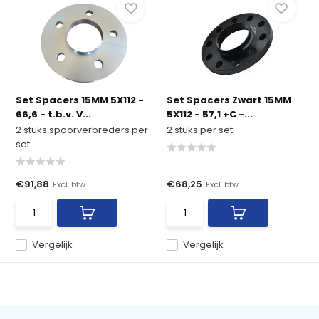
Set Spacers 15MM 5X112 -
Set Spacers Zwart 15MM
66,6 - t.b.v. V...
5X112 - 57,1 +C -...
2 stuks spoorverbreders per
2 stuks per set
set
€91,88
€68,25
Excl. btw
Excl. btw
Vergelijk
Vergelijk