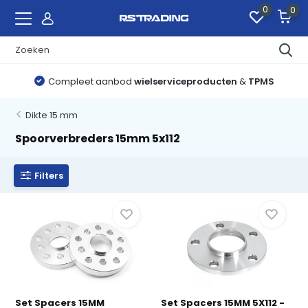
0
0
Compleet aanbod
wielserviceproducten
&
TPMS
Dikte 15 mm
Spoorverbreders 15mm 5x112
Filters
Set Spacers 15MM
Set Spacers 15MM 5X112 -