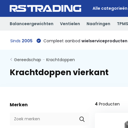
Alle categorieën
Balanceergewichten
Ventielen
Naafringen
TPM
Sinds
2005
Compleet aanbod
wielserviceproducten
Gereedschap
-
Krachtdoppen
Krachtdoppen vierkant
4
Producten
Merken