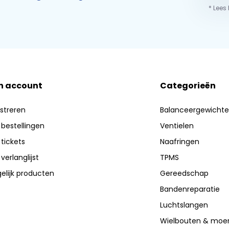
* Lees
n account
Categorieën
streren
Balanceergewicht
 bestellingen
Ventielen
 tickets
Naafringen
 verlanglijst
TPMS
elijk producten
Gereedschap
Bandenreparatie
Luchtslangen
Wielbouten & moe