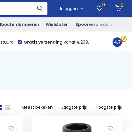
0
0
Inloggen
lbouten & moeren
Wielsloten
Spoorverbreders
Overi
rstuurd
Gratis verzending
vanaf €299,-
4,7
Meest bekeken
Laagste prijs
Hoogste prijs