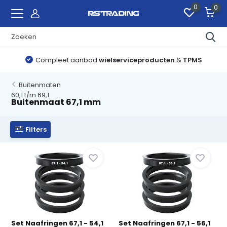
0
0
Compleet aanbod
wielserviceproducten
&
TPMS
Buitenmaten
60,1 t/m 69,1
Buitenmaat 67,1 mm
Filters
Set Naafringen 67,1 - 54,1
Set Naafringen 67,1 - 56,1