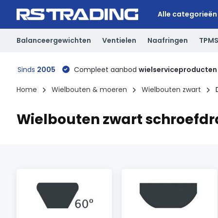
Alle categorieën
Balanceergewichten
Ventielen
Naafringen
TPM
Sinds
2005
Compleet aanbod
wielserviceproducten
Home
Wielbouten & moeren
Wielbouten zwart
Wielbouten zwart schroefdra