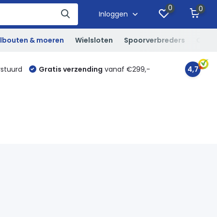
0
0
Inloggen
lbouten & moeren
Wielsloten
Spoorverbreders
Overi
rstuurd
Gratis verzending
vanaf €299,-
4,7