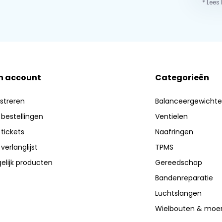
* Lees
n account
Categorieën
streren
Balanceergewicht
 bestellingen
Ventielen
 tickets
Naafringen
 verlanglijst
TPMS
elijk producten
Gereedschap
Bandenreparatie
Luchtslangen
Wielbouten & moe