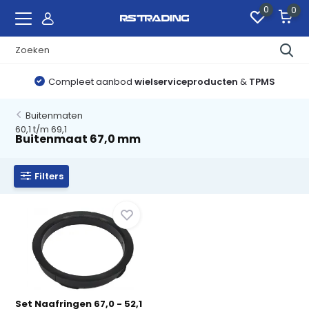
0
0
Compleet aanbod
wielserviceproducten
&
TPMS
Buitenmaten
60,1 t/m 69,1
Buitenmaat 67,0 mm
Filters
Set Naafringen 67,0 - 52,1