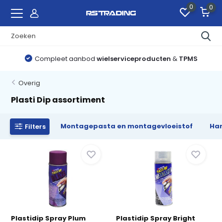
0
0
Compleet aanbod
wielserviceproducten
&
TPMS
Overig
Plasti Dip assortiment
Montagepasta en montagevloeistof
Han
Filters
Plastidip Spray Plum
Plastidip Spray Bright