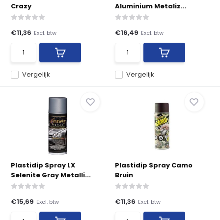
Crazy
Aluminium Metaliz...
€11,36
€16,49
Excl. btw
Excl. btw
Vergelijk
Vergelijk
Plastidip Spray LX
Plastidip Spray Camo
Selenite Gray Metalli...
Bruin
€15,69
€11,36
Excl. btw
Excl. btw