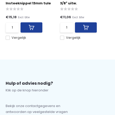
Insteeknippel 13mm tule
3/8" uitw.
€15,18
€11,06
Excl. btw
Excl. btw
Vergelijk
Vergelijk
Hulp of advies nodig?
Klik op de knop hieronder
Bekijk onze contactgegevens en
antwoorden op veelgestelde vragen