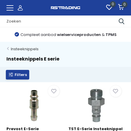
0
0
Compleet aanbod
wielserviceproducten
&
TPMS
Insteeknippels
Insteeknippels E serie
Filters
Prevost E-Serie
TST E-Serie Insteeknippel