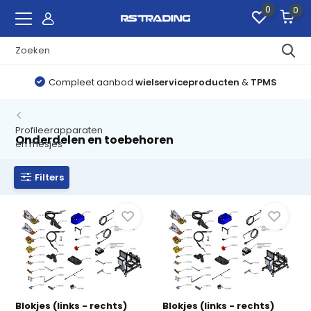
0
0
Compleet aanbod
wielserviceproducten
&
TPMS
Profileerapparaten
Onderdelen en toebehoren
en mesjes
Filters
Blokjes (links - rechts)
Blokjes (links - rechts)