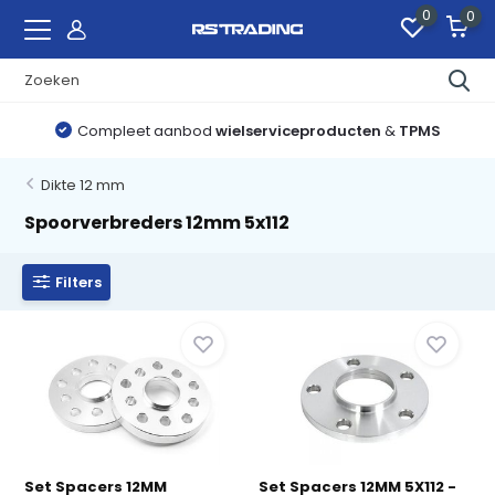
0
0
Compleet aanbod
wielserviceproducten
&
TPMS
Dikte 12 mm
Spoorverbreders 12mm 5x112
Filters
Set Spacers 12MM
Set Spacers 12MM 5X112 -