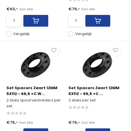
€63,-
€76,-
Excl. btw
Excl. btw
Vergelijk
Vergelijk
Set Spacers Zwart 12MM
Set Spacers Zwart 12MM
5X112 - 66,6 +C W...
5X112 - 66,5 +C ...
2 stuks spoorverbreders per
2 stuks per set
set
€76,-
€76,-
Excl. btw
Excl. btw