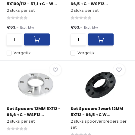
5X100/112 - 57,1 +C - W...
66,5 +C - WSP12...
2 stuks per set
2 stuks per set
€63,-
€63,-
Excl. btw
Excl. btw
Vergelijk
Vergelijk
Set Spacers 12MM 5X112 -
Set Spacers Zwart 12MM
66,6 +C - WSP12...
5X112 - 66,5 +C W...
2 stuks per set
2 stuks spoorverbreders per
set