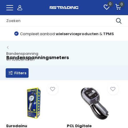
0
0
Compleet aanbod
wielserviceproducten
&
TPMS
Bandenspanning
Bandenspanningsmeters
en toebehoren
Filters
Eurodainu
PCL Digitale