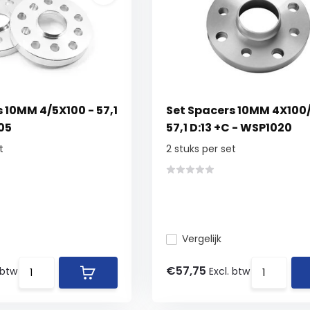
 10MM 4/5X100 - 57,1
Set Spacers 10MM 4X100/
05
57,1 D:13 +C - WSP1020
t
2 stuks per set
Vergelijk
€57,75
 btw
Excl. btw