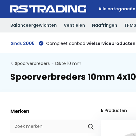
Alle categorieën
Balanceergewichten
Ventielen
Naafringen
TPM
Sinds
2005
Compleet aanbod
wielserviceproducten
Spoorverbreders
-
Dikte 10 mm
Spoorverbreders 10mm 4x1
5
Producten
Merken