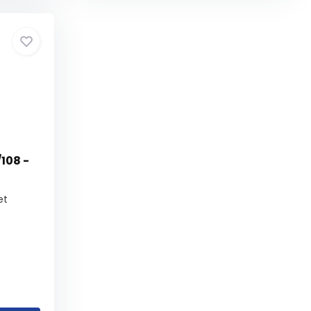
108 -
et