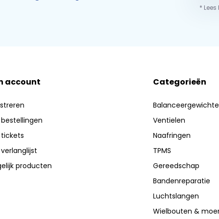
* Lees
n account
Categorieën
streren
Balanceergewicht
 bestellingen
Ventielen
 tickets
Naafringen
 verlanglijst
TPMS
elijk producten
Gereedschap
Bandenreparatie
Luchtslangen
Wielbouten & moe