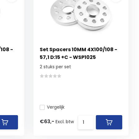
108 -
Set Spacers 10MM 4X100/108 -
57,1 D:15 +C - WSP1025
2 stuks per set
Vergelijk
€63,-
Excl. btw