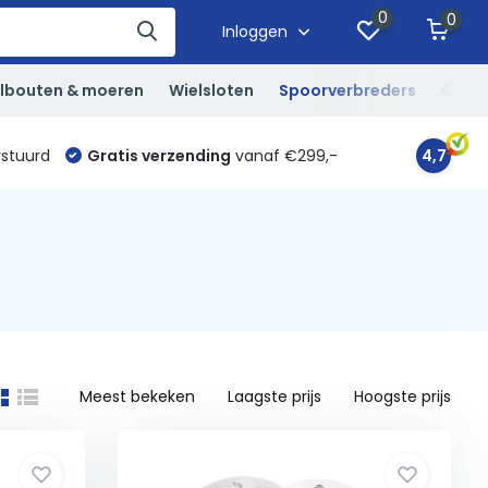
0
0
Inloggen
lbouten & moeren
Wielsloten
Spoorverbreders
Overi
rstuurd
Gratis verzending
vanaf €299,-
4,7
Meest bekeken
Laagste prijs
Hoogste prijs