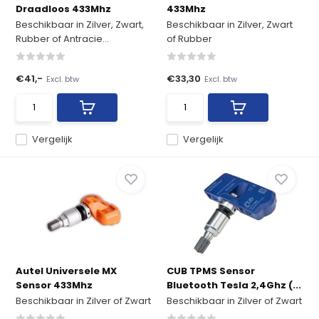
Draadloos 433Mhz
433Mhz
Beschikbaar in Zilver, Zwart,
Beschikbaar in Zilver, Zwart
Rubber of Antracie...
of Rubber
€41,-
€33,30
Excl. btw
Excl. btw
Vergelijk
Vergelijk
Autel Universele MX
CUB TPMS Sensor
Sensor 433Mhz
Bluetooth Tesla 2,4Ghz (...
Beschikbaar in Zilver of Zwart
Beschikbaar in Zilver of Zwart