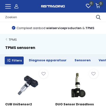
0
0
Compleet aanbod
wielserviceproducten
&
TPMS
TPMS
TPMS sensoren
Diagnose apparatuur
Sensoren
Vent
Filters
CUB UniSensor2
DUO Sensor Draadloos