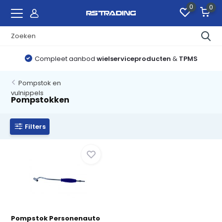
0
0
Compleet aanbod
wielserviceproducten
&
TPMS
Pompstok en
vulnippels
Pompstokken
Filters
Pompstok Personenauto