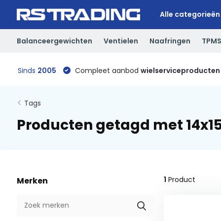
Alle categorieën
Balanceergewichten
Ventielen
Naafringen
TPM
Sinds
2005
Compleet aanbod
wielserviceproducten
Tags
Producten getagd met 14x1
1
Product
Merken