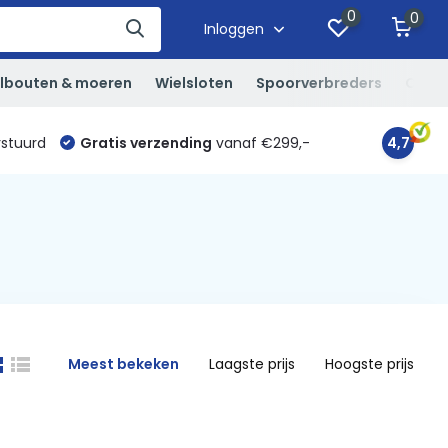
0
0
Inloggen
lbouten & moeren
Wielsloten
Spoorverbreders
Overi
rstuurd
Gratis verzending
vanaf €299,-
4,7
Meest bekeken
Laagste prijs
Hoogste prijs