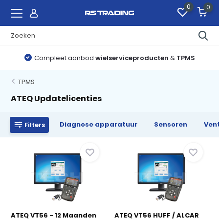
0
0
Compleet aanbod
wielserviceproducten
&
TPMS
TPMS
ATEQ Updatelicenties
Diagnose apparatuur
Sensoren
Vent
Filters
ATEQ VT56 - 12 Maanden
ATEQ VT56 HUFF / ALCAR