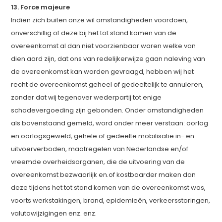
13. Force majeure
Indien zich buiten onze wil omstandigheden voordoen,
onverschillig of deze bij het tot stand komen van de
overeenkomst al dan niet voorzienbaar waren welke van
dien aard zijn, dat ons van redelijkerwijze gaan naleving van
de overeenkomst kan worden gevraagd, hebben wij het
recht de overeenkomst geheel of gedeeltelijk te annuleren,
zonder dat wij tegenover wederpartij tot enige
schadevergoeding zijn gebonden. Onder omstandigheden
als bovenstaand gemeld, word onder meer verstaan: oorlog
en oorlogsgeweld, gehele of gedeelte mobilisatie in- en
uitvoerverboden, maatregelen van Nederlandse en/of
vreemde overheidsorganen, die de uitvoering van de
overeenkomst bezwaarlijk en.of kostbaarder maken dan
deze tijdens het tot stand komen van de overeenkomst was,
voorts werkstakingen, brand, epidemieën, verkeersstoringen,
valutawijzigingen enz. enz.