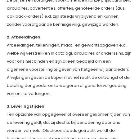
De prijzen en kortingen, voorkomende in onze prijscouranten,
circulaires, advertenties, offertes, genoteerde orders (dus
ook back-orders) e.d. zijn steeds vrijblijvend en kunnen,
zonder voorafgaande kennisgeving, gewijzigd worden.
2. Afbeeldingen
Afbeeldingen, tekeningen, maat- en gewichtsopgaven e.d.,
welke wij verstrekken in catalogi, circulaires of anderszins, zijn
voor ons niet binden en zijn alleen bedoeld om een
algemene voorstelling te geven van hetgeen wij aanbieden.
Afwijkingen geven de koper niet het recht de ontvangst of de
betaling der goederen te weigeren of generlei vergoeding
van ons te verlangen.
3. Leveringstijden
Ten opzichte van opgegeven of overeengekomen tijden van
de levering geldt, dat zij slechts bij benadering door ons
worden vermeld. Ofschoon steeds getracht wordt de
leveringstijden zoveel mogelijk na te komen, zijn wij niet