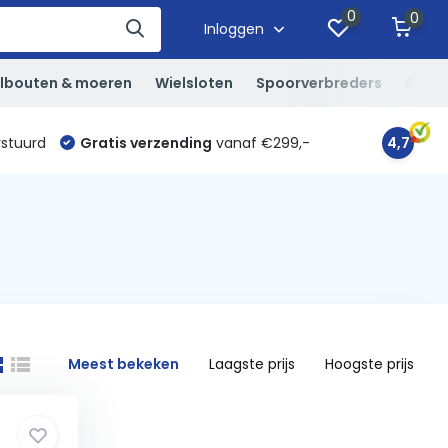
0
0
Inloggen
lbouten & moeren
Wielsloten
Spoorverbreders
Overi
rstuurd
Gratis verzending
vanaf €299,-
4,7
Meest bekeken
Laagste prijs
Hoogste prijs