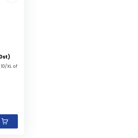
0st)
 10/XL of