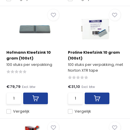
Hofmann Kleefzink 10
Proline Kleefzink 10 gram
gram (100st)
(100st)
100 stuks per verpakking
100 stuks per verpakking, met
Norton XTR tape
€79,79
€31,10
Excl. btw
Excl. btw
Vergelijk
Vergelijk