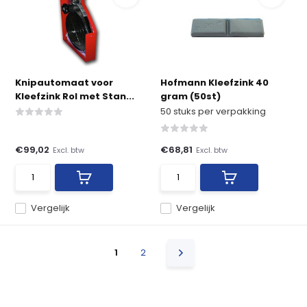
Knipautomaat voor
Hofmann Kleefzink 40
Kleefzink Rol met Stan...
gram (50st)
50 stuks per verpakking
€99,02
€68,81
Excl. btw
Excl. btw
Vergelijk
Vergelijk
1
2