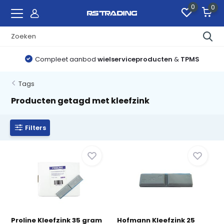
0
0
Compleet aanbod
wielserviceproducten
&
TPMS
Tags
Producten getagd met kleefzink
Filters
Proline Kleefzink 35 gram
Hofmann Kleefzink 25