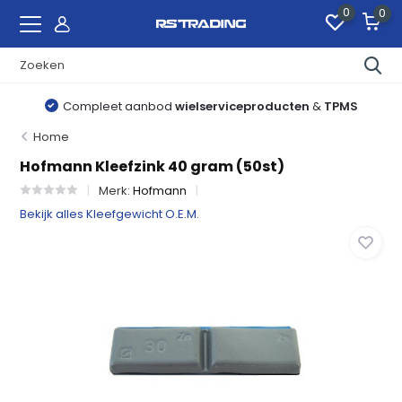
0
0
Compleet aanbod
wielserviceproducten
&
TPMS
Home
Hofmann Kleefzink 40 gram (50st)
Merk:
Hofmann
Bekijk alles Kleefgewicht O.E.M.