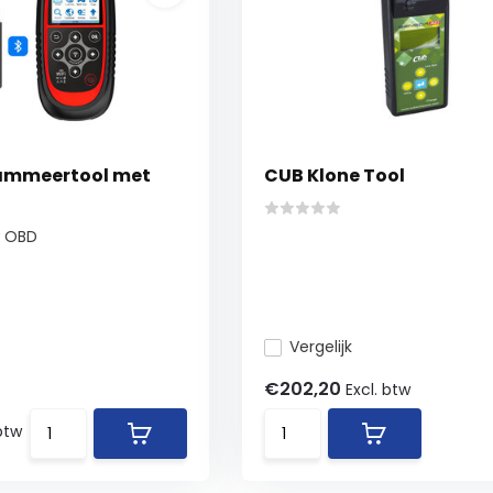
ammeertool met
CUB Klone Tool
r OBD
Vergelijk
€202,20
Excl. btw
 btw