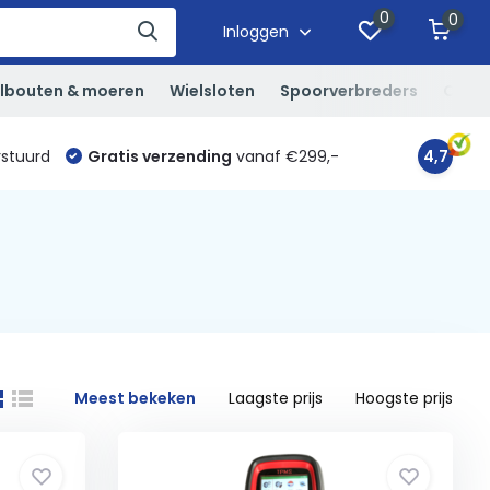
0
0
Inloggen
lbouten & moeren
Wielsloten
Spoorverbreders
Overi
rstuurd
Gratis verzending
vanaf €299,-
4,7
Meest bekeken
Laagste prijs
Hoogste prijs