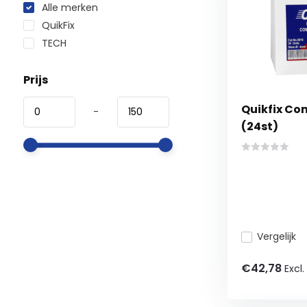
Alle merken
QuikFix
TECH
Prijs
Quikfix Co
-
(24st)
Vergelijk
€42,78
Excl.