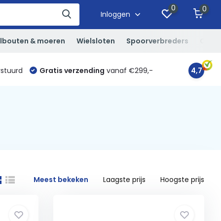
0
0
Inloggen
lbouten & moeren
Wielsloten
Spoorverbreders
Overi
rstuurd
Gratis verzending
vanaf €299,-
4,7
Meest bekeken
Laagste prijs
Hoogste prijs