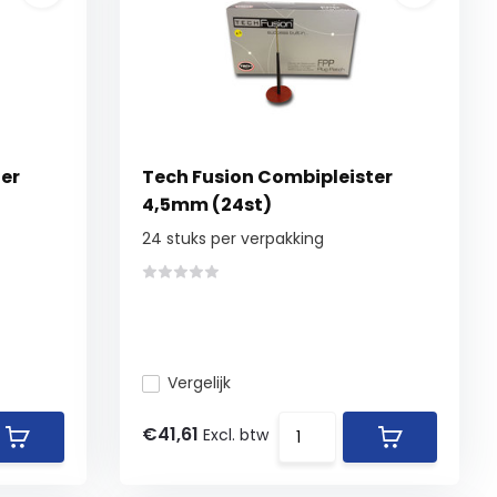
er
Tech Fusion Combipleister
4,5mm (24st)
24 stuks per verpakking
Vergelijk
€41,61
Excl. btw