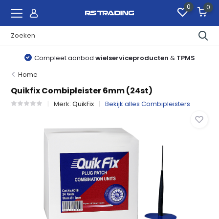
0
0
Compleet aanbod
wielserviceproducten
&
TPMS
Home
Quikfix Combipleister 6mm (24st)
Merk:
QuikFix
Bekijk alles Combipleisters