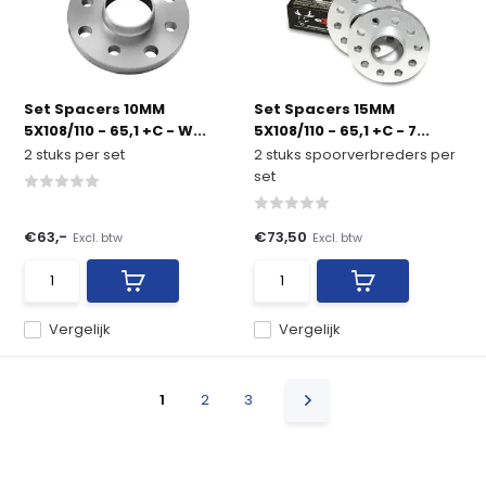
Set Spacers 10MM
Set Spacers 15MM
5X108/110 - 65,1 +C - W...
5X108/110 - 65,1 +C - 7...
2 stuks per set
2 stuks spoorverbreders per
set
€63,-
€73,50
Excl. btw
Excl. btw
Vergelijk
Vergelijk
1
2
3