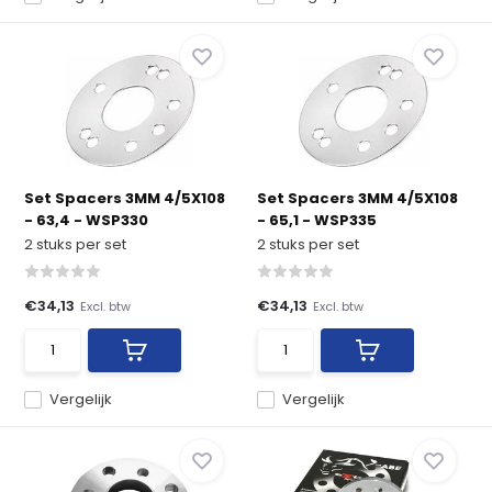
Set Spacers 3MM 4/5X108
Set Spacers 3MM 4/5X108
- 63,4 - WSP330
- 65,1 - WSP335
2 stuks per set
2 stuks per set
€34,13
€34,13
Excl. btw
Excl. btw
Vergelijk
Vergelijk