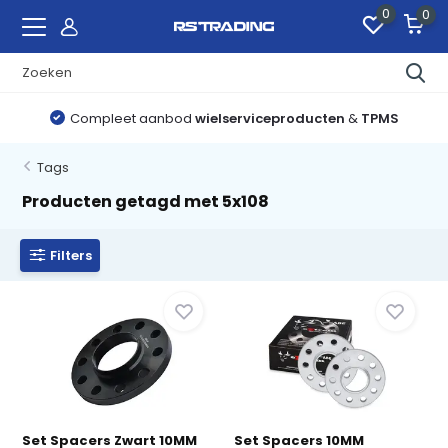
0
0
Compleet aanbod
wielserviceproducten
&
TPMS
Tags
Producten getagd met 5x108
Filters
Set Spacers Zwart 10MM
Set Spacers 10MM