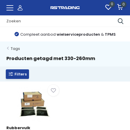
0
0
Compleet aanbod
wielserviceproducten
&
TPMS
Tags
Producten getagd met 330-260mm
Filters
Rubbervulk