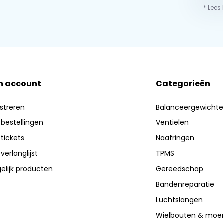
* Lees
n account
Categorieën
streren
Balanceergewicht
 bestellingen
Ventielen
 tickets
Naafringen
 verlanglijst
TPMS
elijk producten
Gereedschap
Bandenreparatie
Luchtslangen
Wielbouten & moe