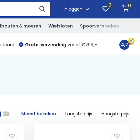
0
0
Inloggen
lbouten & moeren
Wielsloten
Spoorverbreders
Overi
rstuurd
Gratis verzending
vanaf €299,-
4,7
Meest bekeken
Laagste prijs
Hoogste prijs