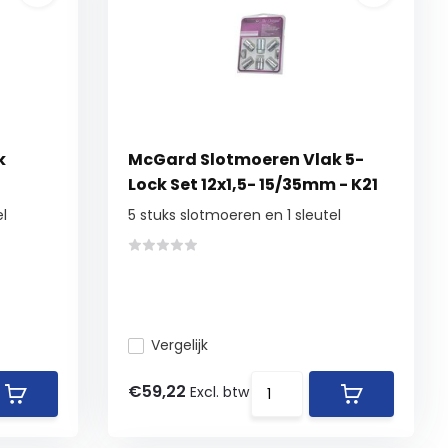
k
McGard Slotmoeren Vlak 5-
Lock Set 12x1,5- 15/35mm - K21
el
5 stuks slotmoeren en 1 sleutel
Vergelijk
€59,22
Excl. btw