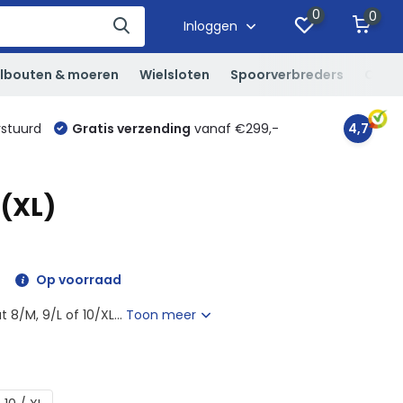
0
0
Inloggen
lbouten & moeren
Wielsloten
Spoorverbreders
Overi
rstuurd
Gratis verzending
vanaf €299,-
4,7
 (XL)
Op voorraad
 8/M, 9/L of 10/XL...
Toon meer