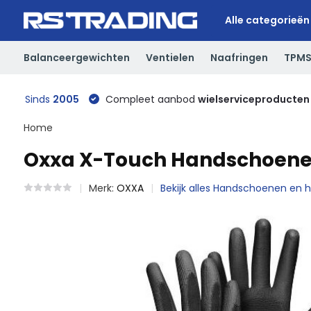
Alle categorieën
Balanceergewichten
Ventielen
Naafringen
TPM
Sinds
2005
Compleet aanbod
wielserviceproducten
Home
Oxxa X-Touch Handschoenen Z
Merk:
OXXA
Bekijk alles Handschoenen en h