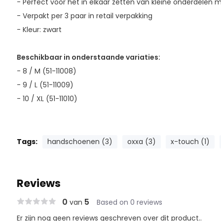
- Perfect voor het in elkaar zetten van kleine onderdelen 
- Verpakt per 3 paar in retail verpakking
- Kleur: zwart
Beschikbaar in onderstaande variaties:
- 8 / M (51-11008)
- 9 / L (51-11009)
- 10 / XL (51-11010)
Tags:
handschoenen (3)
oxxa (3)
x-touch (1)
Reviews
0
5
van
Based on 0 reviews
Er zijn nog geen reviews geschreven over dit product..