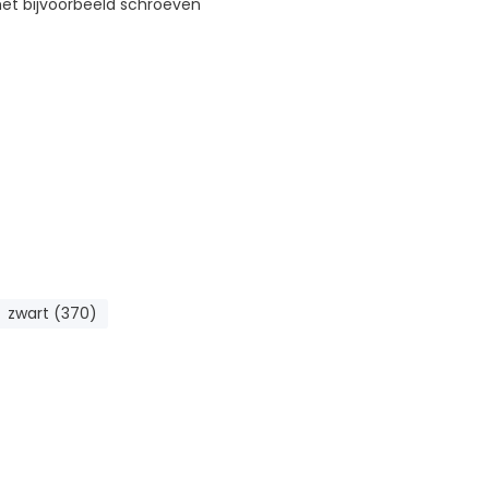
met bijvoorbeeld schroeven
zwart (370)