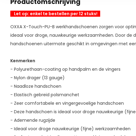
Productomschrijving
Let op: enkel te bestellen per 12 stuks!
OXXA X-Touch-PU-B werkhandschoenen zorgen voor optimal
ideaal voor droge, nauwkeurige werkzaamheden. Door de do
handschoenen uitermate geschikt in omgevingen met een 
Kenmerken
- Polyurethaan-coating op handpalm en de vingers
- Nylon drager (13 gauge)
- Naadloze handschoen
- Elastisch gebreid polsmanchet
- Zeer comfortabele en vingergevoelige handschoen
- Deze handschoen is ideaal voor droge nauwkeurige (fij
- Ademende rugzijde
- Ideaal voor droge nauwkeurige (fijne) werkzaamheden