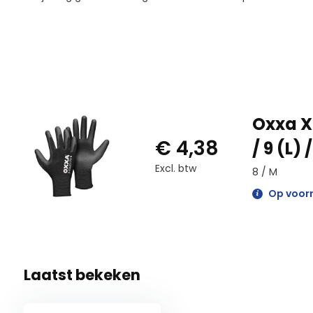
Oxxa X
€ 4,38
/ 9 (L) 
Excl. btw
8 / M
Op voor
Laatst bekeken