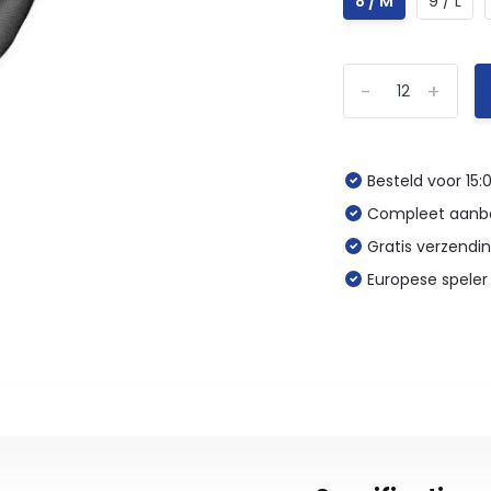
8 / M
9 / L
-
+
Besteld voor 15:
Compleet aanbo
Gratis verzendi
Europese speler 