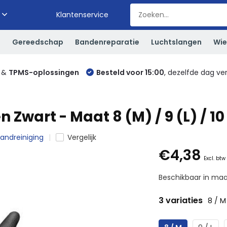
Klantenservice
S
Gereedschap
Bandenreparatie
Luchtslangen
Wie
&
TPMS-oplossingen
Besteld voor 15:00
, dezelfde dag ve
wart - Maat 8 (M) / 9 (L) / 10
andreiniging
Vergelijk
€4,38
Excl. btw
Beschikbaar in maat
3 variaties
8 / M