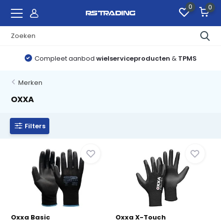
0
0
Compleet aanbod
wielserviceproducten
&
TPMS
Merken
OXXA
Filters
Oxxa Basic
Oxxa X-Touch