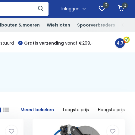
0
0
Inloggen
lbouten & moeren
Wielsloten
Spoorverbreders
Overi
rstuurd
Gratis verzending
vanaf €299,-
4,7
Meest bekeken
Laagste prijs
Hoogste prijs