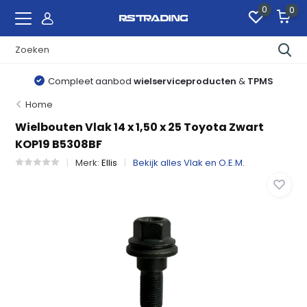
0
0
Compleet aanbod
wielserviceproducten
&
TPMS
Home
Wielbouten Vlak 14 x 1,50 x 25 Toyota Zwart
KOP19 B5308BF
Merk:
Ellis
Bekijk alles Vlak en O.E.M.