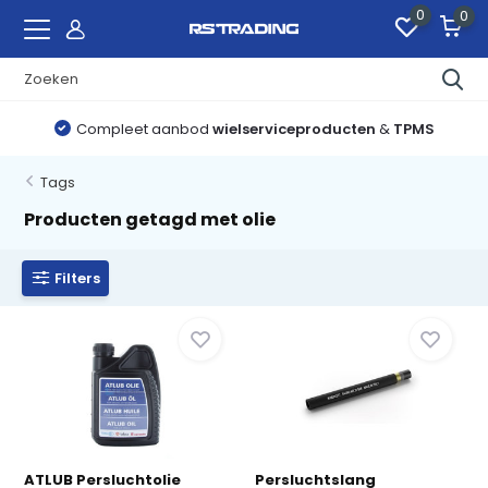
0
0
Compleet aanbod
wielserviceproducten
&
TPMS
Tags
Producten getagd met olie
Filters
ATLUB Persluchtolie
Persluchtslang