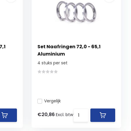
7,1
Set Naafringen 72,0 - 65,1
Aluminium
4 stuks per set
Vergelijk
€20,86
Excl. btw