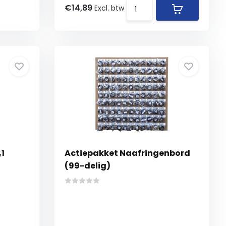
€14,89
Excl. btw
,1
Actiepakket Naafringenbord
(99-delig)