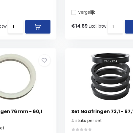
Vergelijk
€14,89
 btw
Excl. btw
ngen 76 mm - 60,1
Set Naafringen 73,1 - 67,
4 stuks per set
set