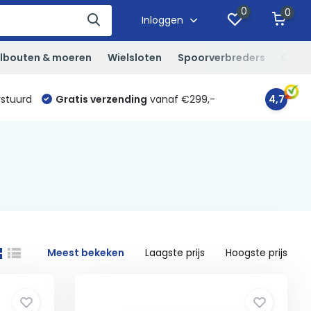
0
0
Inloggen
lbouten & moeren
Wielsloten
Spoorverbreders
Overi
rstuurd
Gratis verzending
vanaf €299,-
4,7
Meest bekeken
Laagste prijs
Hoogste prijs