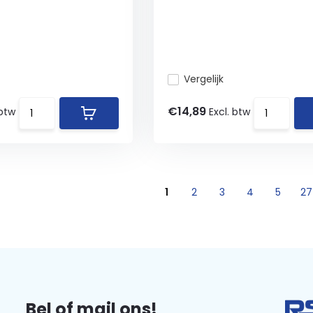
Vergelijk
€14,89
 btw
Excl. btw
1
2
3
4
5
27
Bel of mail ons!