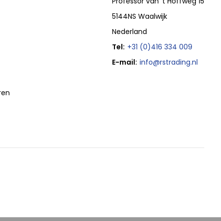
Professor van 't Hoffweg 15
5144NS Waalwijk
Nederland
Tel:
+31 (0)416 334 009
E-mail:
info@rstrading.nl
ren