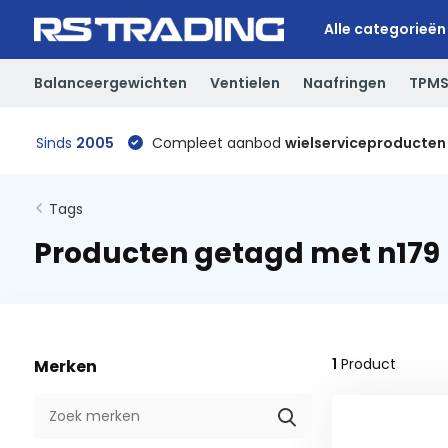
Alle categorieën
Balanceergewichten
Ventielen
Naafringen
TPM
Sinds
2005
Compleet aanbod
wielserviceproducten
Tags
Producten getagd met n179
1
Product
Merken