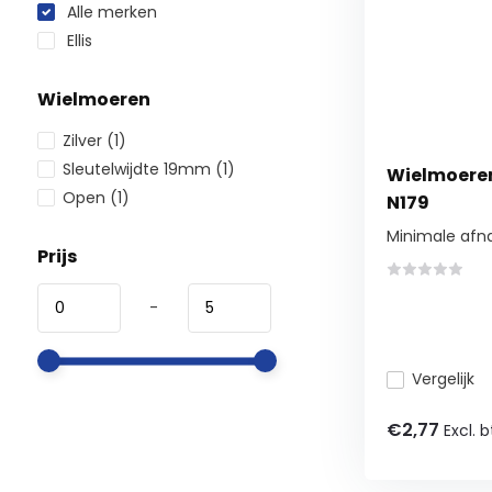
Alle merken
Ellis
Wielmoeren
Zilver
(1)
Sleutelwijdte 19mm
(1)
Wielmoeren 
Open
(1)
N179
Minimale afn
Prijs
-
Vergelijk
€2,77
Excl. 