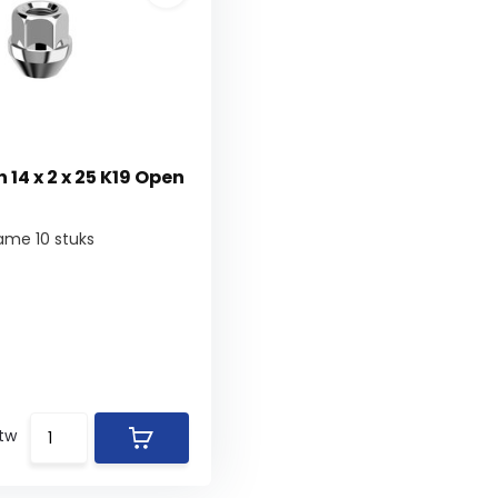
14 x 2 x 25 K19 Open
ame 10 stuks
btw