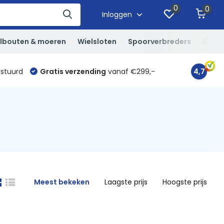
0
0
Inloggen
lbouten & moeren
Wielsloten
Spoorverbreders
Overi
rstuurd
Gratis verzending
vanaf €299,-
4,7
Meest bekeken
Laagste prijs
Hoogste prijs