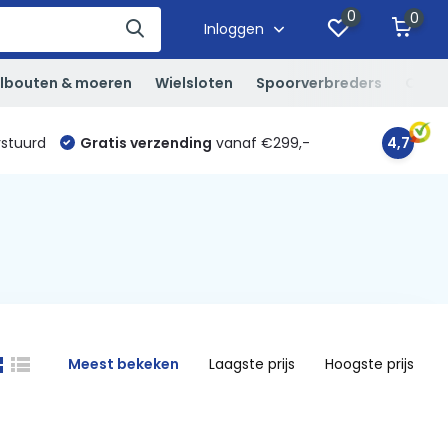
0
0
Inloggen
lbouten & moeren
Wielsloten
Spoorverbreders
Overi
rstuurd
Gratis verzending
vanaf €299,-
4,7
Meest bekeken
Laagste prijs
Hoogste prijs