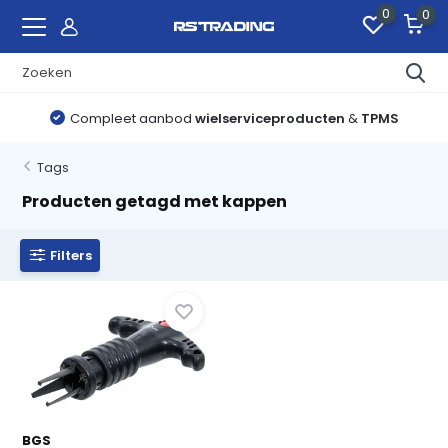
0
0
Compleet aanbod
wielserviceproducten
&
TPMS
Tags
Producten getagd met kappen
Filters
BGS