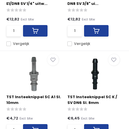
E1/DN8 SV 1/4" uitw...
DN8 SV 3/8" ui...
€12,82
€12,82
Excl. btw
Excl. btw
Vergelijk
Vergelijk
TST Insteeknippel SC A1 Sl.
TST Insteeknippel SC K /
10mm
SV DN6 Sl. 8mm
€4,72
€6,45
Excl. btw
Excl. btw