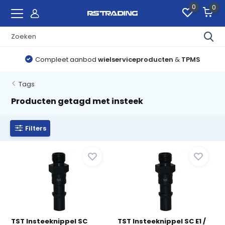
0
0
Compleet aanbod
wielserviceproducten
&
TPMS
Tags
Producten getagd met insteek
Filters
TST Insteeknippel SC
TST Insteeknippel SC E1 /