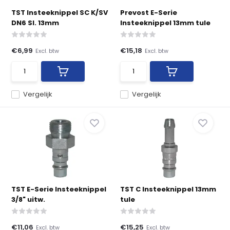
TST Insteeknippel SC K/SV
Prevost E-Serie
DN6 Sl. 13mm
Insteeknippel 13mm tule
€6,99
€15,18
Excl. btw
Excl. btw
Vergelijk
Vergelijk
TST E-Serie Insteeknippel
TST C Insteeknippel 13mm
3/8" uitw.
tule
€11,06
€15,25
Excl. btw
Excl. btw