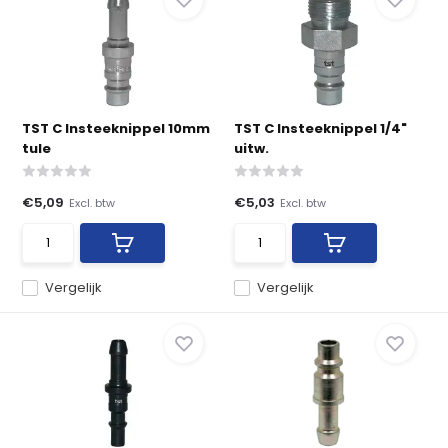
TST C Insteeknippel 10mm
TST C Insteeknippel 1/4"
tule
uitw.
€5,09
€5,03
Excl. btw
Excl. btw
Vergelijk
Vergelijk