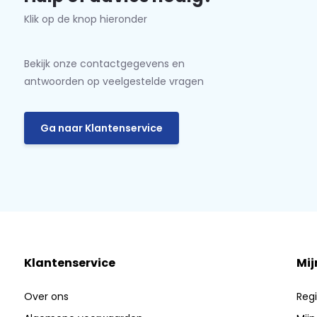
Klik op de knop hieronder
Bekijk onze contactgegevens en
antwoorden op veelgestelde vragen
Ga naar Klantenservice
Klantenservice
Mij
Over ons
Regi