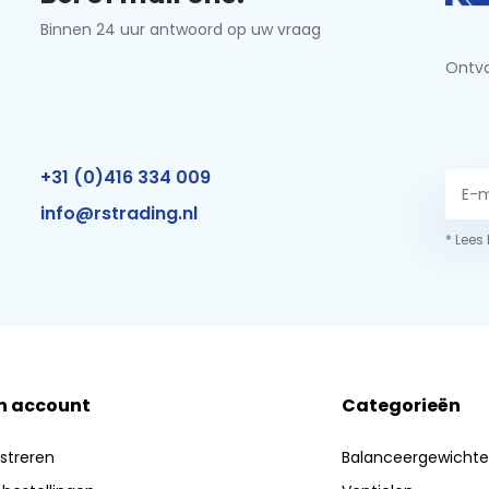
Binnen 24 uur antwoord op uw vraag
Ontva
+31 (0)416 334 009
info@rstrading.nl
* Lees
n account
Categorieën
streren
Balanceergewicht