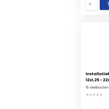
Installatie
12x1,25 - 2
16 wielbouten