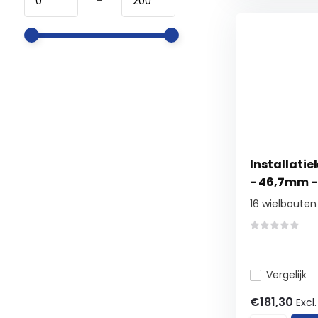
-
Installatie
- 46,7mm -
16 wielbouten
Vergelijk
€181,30
Excl