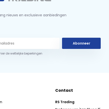
ng nieuws en exclusieve aanbiedingen
Abonneer
 hier de wettelijke beperkingen
Contact
en
RS Trading