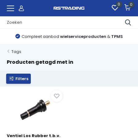
0
0
Compleet aanbod
wielserviceproducten
&
TPMS
Tags
Producten getagd met in
Filters
Ventiel Los Rubber t.b.v.