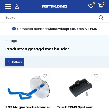
0
0
Compleet aanbod
wielserviceproducten
&
TPMS
Tags
Producten getagd met houder
Filters
BGS Magnetische Houder
Truck TPMS Systeem