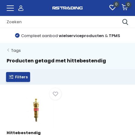
0
0
Compleet aanbod
wielserviceproducten
&
TPMS
Tags
Producten getagd met hittebestendig
Filters
Hittebestendig