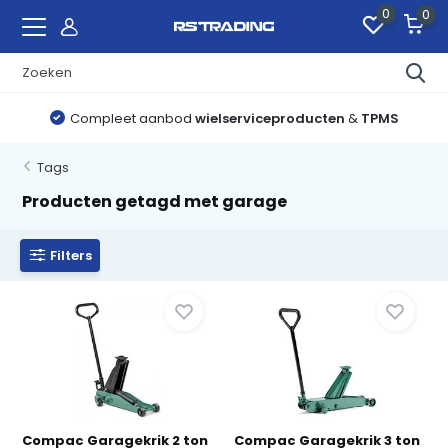
0
0
Compleet aanbod
wielserviceproducten
&
TPMS
Tags
Producten getagd met garage
Filters
Compac Garagekrik 2 ton
Compac Garagekrik 3 ton