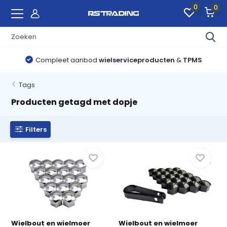
0
0
Compleet aanbod
wielserviceproducten
&
TPMS
Tags
Producten getagd met dopje
Filters
Wielbout en wielmoer
Wielbout en wielmoer